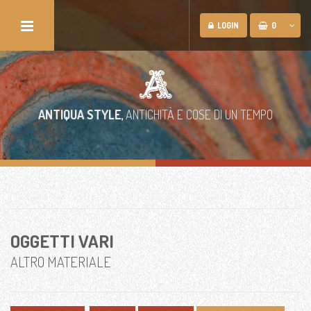
CHIUDI
LOGIN
0
ANTIQUA STYLE,
ANTICHITÀ E COSE DI UN TEMPO
CERCA UN PRODOTTO
HOMEPAGE
PRODOTTI
OGGETTI VARI
ALTRO MATERIALE
PEZZI UNICI
ARREDO BAGNO