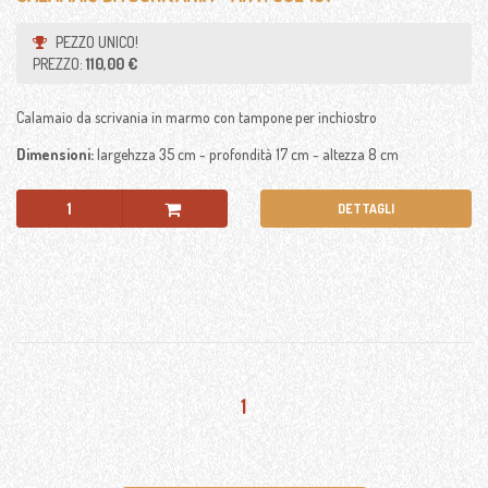
L'AMBIENTE
PEZZO UNICO!
PREZZO:
110,00 €
SPEDIZIONI E GARANZIE
Calamaio da scrivania in marmo con tampone per inchiostro
Dimensioni:
largehzza 35 cm - profondità 17 cm - altezza 8 cm
CONTATTI
DETTAGLI
Tel. +39 0465 321127
Cell. 333 2358421
Skype: antiquastyle
info@antiquastyle.it
1