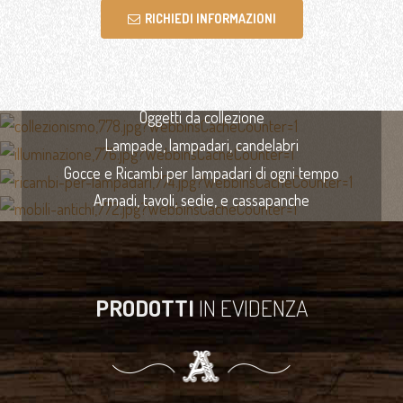
RICHIEDI INFORMAZIONI
COLLEZIONISMO
Oggetti da collezione
ILLUMINAZIONE
Lampade, lampadari, candelabri
RICAMBI PER LAMPADARI
Gocce e Ricambi per lampadari di ogni tempo
MOBILI ANTICHI
Armadi, tavoli, sedie, e cassapanche
PRODOTTI
IN EVIDENZA