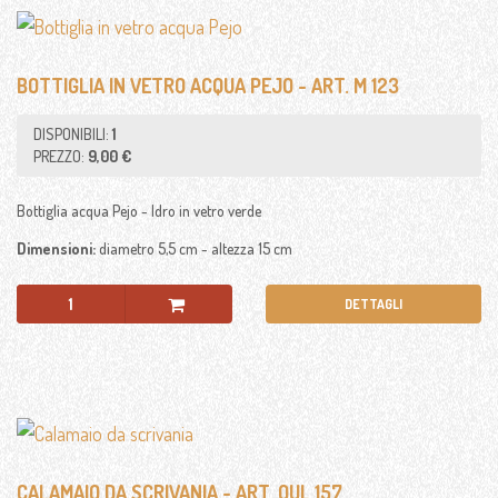
PORTAFOTO / CORNICI
BOTTIGLIA IN VETRO ACQUA PEJO - ART. M 123
RICAMBI LAMPADARIO
DISPONIBILI:
1
MOBILI
PREZZO:
9,00 €
RESTAURI E
Bottiglia acqua Pejo - Idro in vetro verde
PERSONALIZZAZIONI
Dimensioni:
diametro 5,5 cm - altezza 15 cm
LA NOSTRA FILOSOFIA
DETTAGLI
CHI SIAMO E COSA FACCIAMO
ANTIQUA STYLE PER
CALAMAIO DA SCRIVANIA - ART. OUL 157