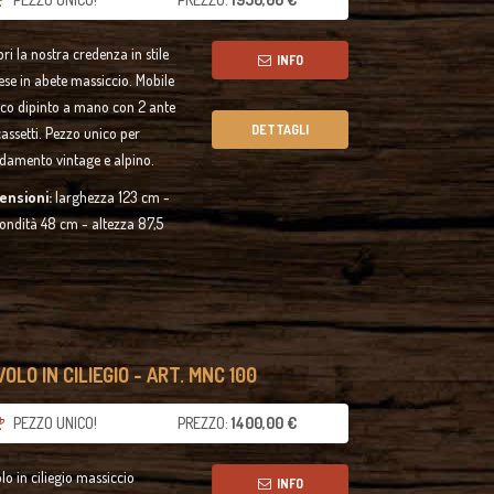
ri la nostra credenza in stile
INFO
lese in abete massiccio. Mobile
ico dipinto a mano con 2 ante
DETTAGLI
cassetti. Pezzo unico per
damento vintage e alpino.
ensioni:
larghezza 123 cm -
ondità 48 cm - altezza 87,5
OLO IN CILIEGIO - ART. MNC 100
PEZZO UNICO!
PREZZO:
1400,00 €
lo in ciliegio massiccio
INFO