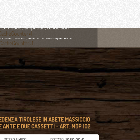
ILLUMINAZIONE
Lampade, lampadari, candelabri
MOBILI ANTICHI
rmadi, tavoli, sedie, e cassapanche
EDENZA TIROLESE IN ABETE MASSICCIO –
E ANTE E DUE CASSETTI - ART. MDP 102
PEZZO UNICO!
PREZZO:
1950,00 €