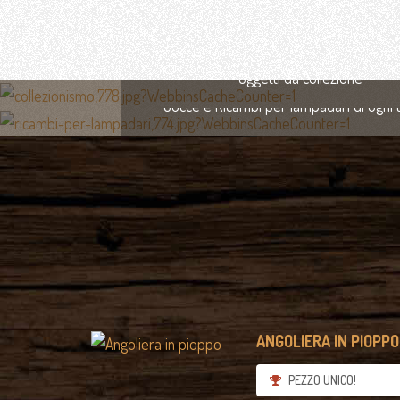
LA NOSTRA FILOSOFIA
COLLEZIONISMO
Oggetti da collezione
RICAMBI PER LAMPADARI
Gocce e Ricambi per lampadari di ogni
CHI SIAMO E COSA FACCIAMO
ANTIQUA STYLE PER
L'AMBIENTE
SPEDIZIONI E GARANZIE
ANGOLIERA IN PIOPPO 
CONTATTI
PEZZO UNICO!
Tel. +39 0465 321127