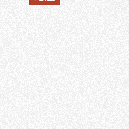
CRISTALLI
ILLUMINAZIONE
OGGETTI RURALI
OGGETTI VARI
RICAMBI AUTO
VINILE, DISCHI LP
PORTAFOTO / CORNICI
RICAMBI LAMPADARIO
MOBILI
RESTAURI E
PERSONALIZZAZIONI