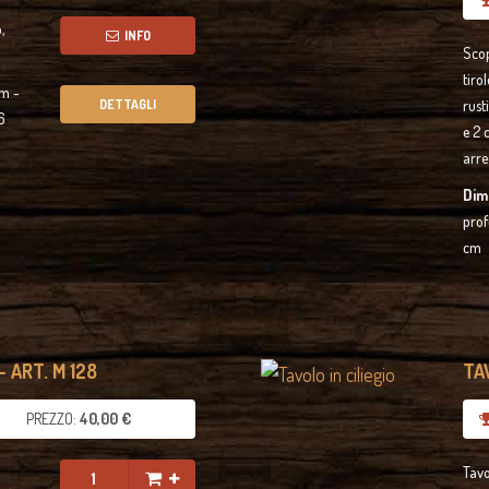
,
INFO
Scop
tiro
cm -
DETTAGLI
rust
6
e 2 
arre
Dim
prof
cm
- ART. M 128
TAV
PREZZO:
40,00 €
o
Tavo