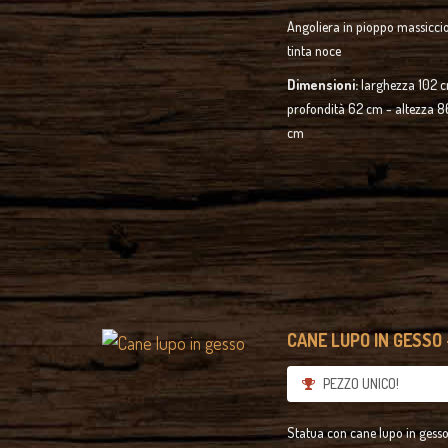
Cell. 333 2358421
Angoliera in pioppo massiccio
Skype: antiquastyle
tinta noce
info@antiquastyle.it
Dimensioni:
larghezza 102 
profondità 62 cm - altezza 8
cm
CANE LUPO IN GESSO 
PEZZO UNICO!
Statua con cane lupo in gess