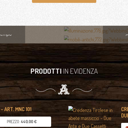
 tempo
A
PRODOTTI
IN EVIDENZA
- ART. MNC 101
CR
DU
PREZZO:
440,00 €