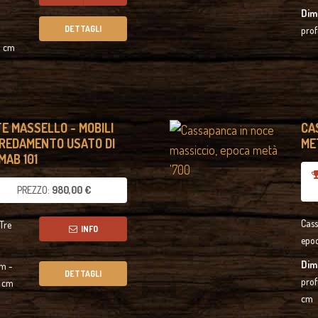
Dim
DETTAGLI
prof
6 cm
E MASSELLO - MOBILI
CA
RREDAMENTO USATO DI
MET
MAB 101
PREZZO:
980,00 €
Cass
Tre
INFO
epo
Dim
cm -
DETTAGLI
prof
4 cm
cm