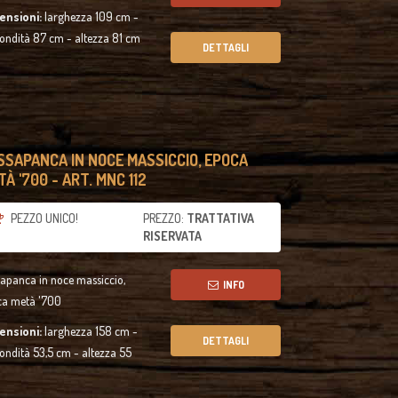
ensioni:
larghezza 109 cm -
ondità 87 cm - altezza 81 cm
DETTAGLI
SSAPANCA IN NOCE MASSICCIO, EPOCA
À '700 - ART. MNC 112
PEZZO UNICO!
PREZZO:
TRATTATIVA
RISERVATA
apanca in noce massiccio,
INFO
ca metà '700
ensioni:
larghezza 158 cm -
DETTAGLI
ondità 53,5 cm - altezza 55