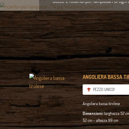
Gocce e Ricambi per lampadari di ogni
Cell. 333 2358421
Skype: antiquastyle
info@antiquastyle.it
ANGOLIERA BASSA TIR
PEZZO UNICO!
Angoliera bassa tirolese
Dimensioni:
larghezza 52 c
52 cm - altezza 99 cm