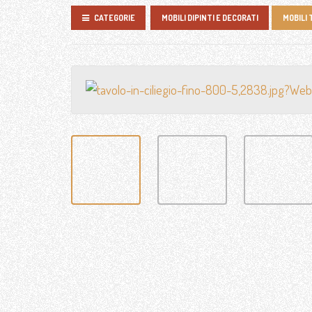
CRISTALLI
CATEGORIE
MOBILI DIPINTI E DECORATI
MOBILI 
ILLUMINAZIONE
OGGETTI RURALI
OGGETTI VARI
RICAMBI AUTO
VINILE, DISCHI LP
PORTAFOTO / CORNICI
RICAMBI LAMPADARIO
MOBILI
RESTAURI E
PERSONALIZZAZIONI