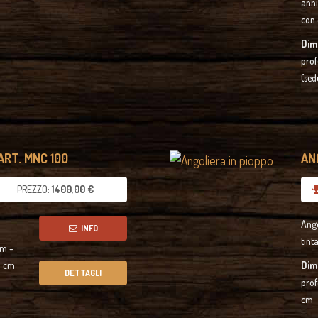
anni
con 
Dim
prof
(sed
 ART. MNC 100
ANG
PREZZO:
1400,00 €
Ango
INFO
tint
cm -
1 cm
Dim
DETTAGLI
prof
cm