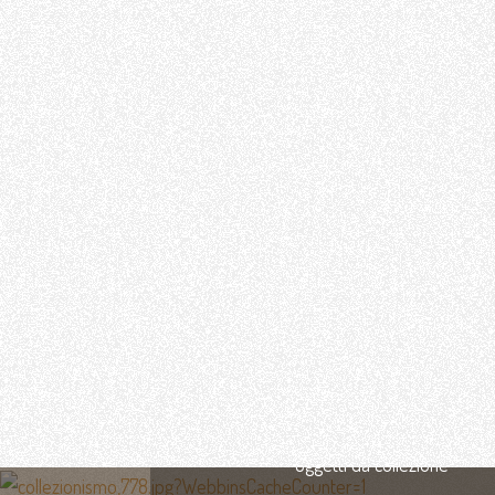
LA NOSTRA FILOSOFIA
CHI SIAMO E COSA FACCIAMO
ANTIQUA STYLE PER
L'AMBIENTE
SPEDIZIONI E GARANZIE
COLLEZIONISMO
CONTATTI
Oggetti da collezione
RICAMBI PER LAMPADARI
Tel. +39 0465 321127