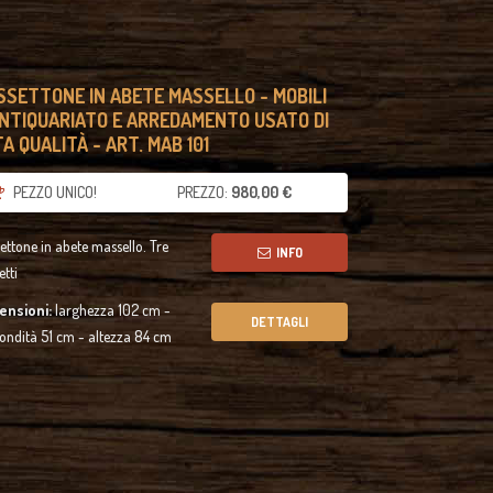
SSETTONE IN ABETE MASSELLO - MOBILI
ANTIQUARIATO E ARREDAMENTO USATO DI
A QUALITÀ - ART. MAB 101
PEZZO UNICO!
PREZZO:
980,00 €
ettone in abete massello. Tre
INFO
etti
ensioni:
larghezza 102 cm -
DETTAGLI
ondità 51 cm - altezza 84 cm