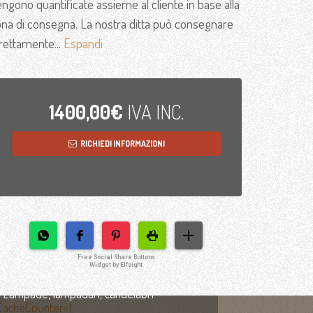
ngono quantificate assieme al cliente in base alla
ona di consegna. La nostra ditta può consegnare
rettamente...
Espandi
1400,00€
IVA INC.
RICHIEDI INFORMAZIONI
Free Social Share Buttons
Widget by Elfsight
ILLUMINAZIONE
Lampade, lampadari, candelabri
MOBILI ANTICHI