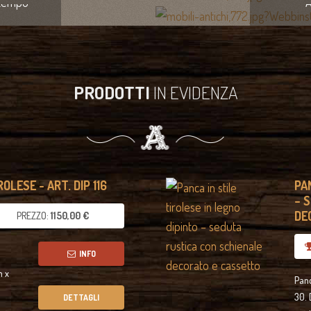
 tempo
A
PRODOTTI
IN EVIDENZA
OLESE - ART. DIP 116
PA
– 
DE
PREZZO:
1150,00 €
INFO
m x
Panc
30. 
DETTAGLI