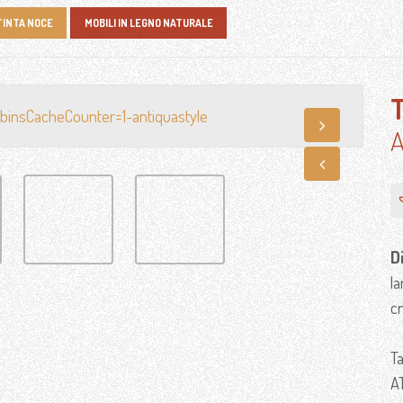
TINTA NOCE
MOBILI IN LEGNO NATURALE
T
A
D
l
c
Ta
A