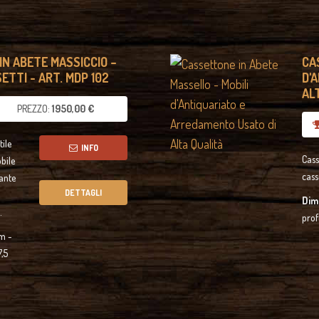
IN ABETE MASSICCIO –
CA
ETTI - ART. MDP 102
D'
ALT
PREZZO:
1950,00 €
tile
INFO
Cass
obile
cass
ante
DETTAGLI
Dim
.
prof
m -
,5