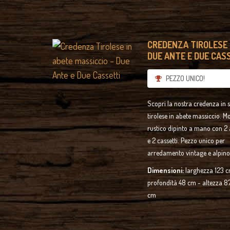
CREDENZA TIROLESE 
DUE ANTE E DUE CASS
PEZZO UNICO!
Scopri la nostra credenza in s
tirolese in abete massiccio. M
rustico dipinto a mano con 2 
e 2 cassetti. Pezzo unico per
arredamento vintage e alpino
Dimensioni:
larghezza 123 c
profondità 48 cm - altezza 87
cm