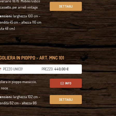
versario 1876. Mobile rustico
DETTAGLI
cassetto, per arredi vintage.
ensioni:
larghezza 100 cm -
ondità 45 cm - altezza 110 cm
uta 48 cm)
OLIERA IN PIOPPO - ART. MNC 101
PEZZO UNICO!
PREZZO:
440,00 €
liera in pioppo massiccio,
INFO
a noce
ensioni:
larghezza 102 cm -
DETTAGLI
ondità 62 cm - altezza 86