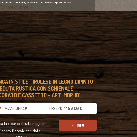
rmadi, tavoli, sedie, e cassapanche
NCA IN STILE TIROLESE IN LEGNO DIPINTO
SEDUTA RUSTICA CON SCHIENALE
CORATO E CASSETTO - ART. MDP 101
PEZZO UNICO!
PREZZO:
1450,00 €
a tirolese costruita negli anni
INFO
Decoro floreale con data